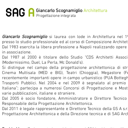
Giancarlo Scognamiglio
Architettura
Progettazione integrata
Giancarlo Scognamiglio
si laurea con lode in Architettura nel 1
presso lo studio professionale ed al corso di Composizione Architet
Dal 1983 esercita la libera professione a Napoli realizzando opere 
in associazione.
Dal 1987 al 2000 è titolare dello Studio “CDS Architetti Associa
(Modernissimo, Duel, La Perla, Mc Donald’s).
Si distingue nel campo della progettazione architettonica di str
Cinema Multisala (MED e BIG), Teatri (Chioggia), Megastore (Fe
recentemente importanti opere in campo urbanistico (PUA Botteghe
Trasporti Pubblici. Nel 2004 e nel 2009 è segnalato al premio “
Italiana”; partecipa a numerosi Concorsi di Progettazione e Most
varie pubblicazioni, italiane e straniere.
Dal 2005 è socio fondatore, Amministratore e Direttore Tecnico d
Responsabile della Progettazione Architettonica.
Dal 2011 è legale rappresentante e Direttore Tecnico della GS A s.r.
Progettazione Architettonica e della Direzione tecnica e di SAG Archi